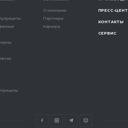
О компании
ПРЕСС-ЦЕН
луприцепы
Партнеры
КОНТАКТЫ
ованные
Карьера
СЕРВИС
терны
цевозы
уприцепы