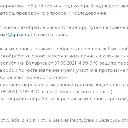
оприятия» - общий термин, под который подпадает люба
ктера, проведение опросов и исследований).
, письменно обратившись к Оператору путем направле
imax@gmail.com
я имею право:
льных данных, а также требовать внесения любых не
я обработки своих персональных данных, включая их у
публики Беларусь от 07.05.2021 N 99-З "О защите пер
ет за собой приостановление моего участия в програ
С» рекламных мероприятиях;
ии моих персональных данных третьим лицам один раз
5.2021 N 99-З "О защите персональных данных").
жет поручить обработку персональных данных третьем
т. 5, абз. 2 и 3 п. 1 ст. 16 Закона Республики Беларусь 