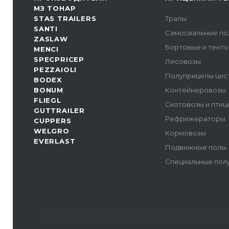
МЗ ТОНАР
STAS TRAILERS
Тралы
SANTI
Самосвальные по
ZASLAW
Бортовые и тент
MENCI
SPECPRICEP
Лесовозы
PEZZAIOLI
Полуприцепы цис
BODEX
BONUM
Контейнеровозы
FLIEGL
Скотовозы и пти
GUTTRAILER
Рефрижераторы
CUPPERS
WELGRO
Кормовозы
EVERLAST
Подвижные полы
Специальные пол