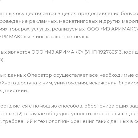
анных осуществляется в целях: предоставления бонус
проведение рекламных, маркетинговых и других мер
ях, товарах, услугах, реализуемых ООО «МЗ АРИМАКС»
РИМАКС» и в иных законных целях.
является ООО «МЗ АРИМАКС» (УНП 192766313, юридически
).
ных данных Оператор осуществляет все необходимые 
йного доступа к ним, уничтожения, искажения, блоки
 действий.
ствляется с помощью способов, обеспечивающих защ
 данных; (2) в случае общедоступности персональных д
 требований к технологиям хранения таких данных в 