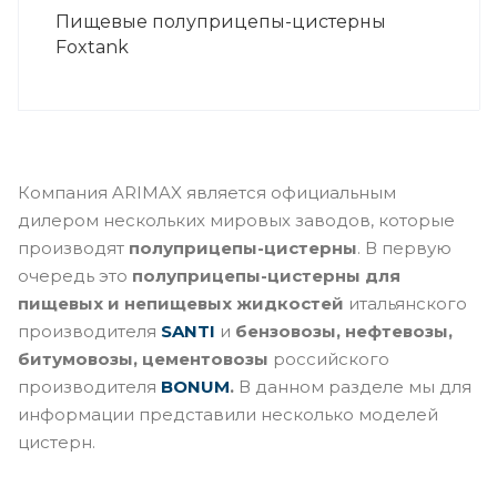
Пищевые полуприцепы-цистерны
Foxtank
Компания ARIMAX является официальным
дилером нескольких мировых заводов, которые
производят
полуприцепы-цистерны
. В первую
очередь это
полуприцепы-цистерны для
пищевых и непищевых жидкостей
итальянского
производителя
S
ANT
I
и
бензовозы, нефтевозы,
битумовозы, цементовозы
российского
производителя
BONUM
.
В данном разделе мы для
информации представили несколько моделей
цистерн.