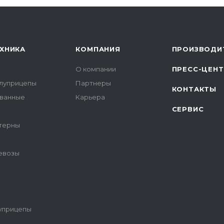
ХНИКА
КОМПАНИЯ
ПРОИЗВОДИ
О компании
ПРЕСС-ЦЕН
луприцепы
Партнеры
КОНТАКТЫ
ованные
Карьера
СЕРВИС
терны
цевозы
уприцепы