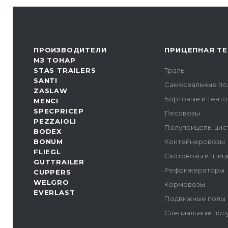
ПРОИЗВОДИТЕЛИ
ПРИЦЕПНАЯ ТЕ
МЗ ТОНАР
STAS TRAILERS
Тралы
SANTI
Самосвальные по
ZASLAW
Бортовые и тент
MENCI
SPECPRICEP
Лесовозы
PEZZAIOLI
Полуприцепы цис
BODEX
BONUM
Контейнеровозы
FLIEGL
Скотовозы и пти
GUTTRAILER
Рефрижераторы
CUPPERS
WELGRO
Кормовозы
EVERLAST
Подвижные полы
Специальные пол