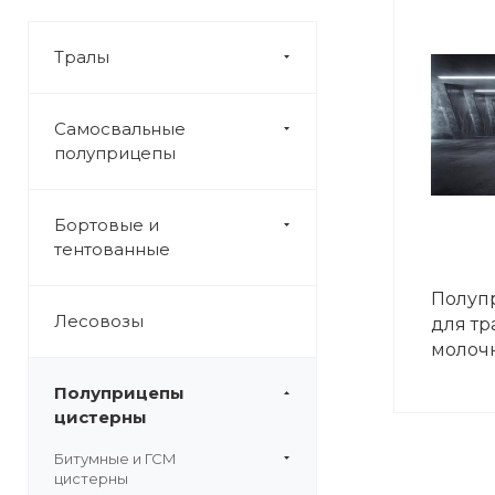
Тралы
Самосвальные
полуприцепы
Бортовые и
тентованные
Полупр
Лесовозы
для т
молоч
Полуприцепы
цистерны
Битумные и ГСМ
цистерны