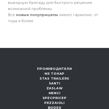
выездную бригаду для быстрого решения
возможной проблемы.
Все
новые полуприцепы
имеют гарантию от
года и более.
ПРОИЗВОДИТЕЛИ
МЗ ТОНАР
STAS TRAILERS
SANTI
ZASLAW
MENCI
SPECPRICEP
PEZZAIOLI
BODEX