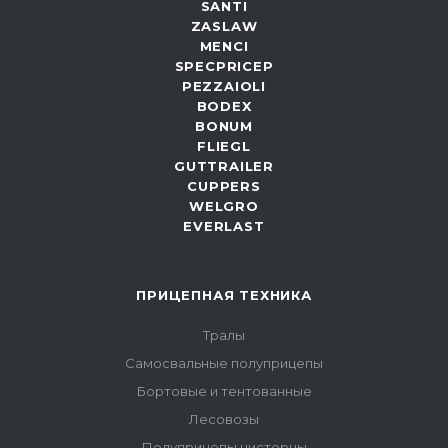
SANTI
ZASLAW
MENCI
SPECPRICEP
PEZZAIOLI
BODEX
BONUM
FLIEGL
GUTTRAILER
CUPPERS
WELGRO
EVERLAST
ПРИЦЕПНАЯ ТЕХНИКА
Тралы
Самосвальные полуприцепы
Бортовые и тентованные
Лесовозы
Полуприцепы цистерны