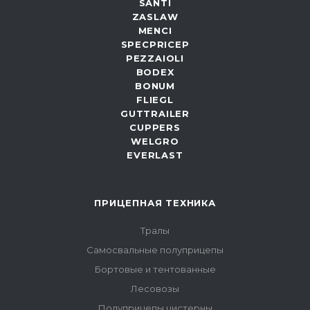
SANTI
ZASLAW
MENCI
SPECPRICEP
PEZZAIOLI
BODEX
BONUM
FLIEGL
GUTTRAILER
CUPPERS
WELGRO
EVERLAST
ПРИЦЕПНАЯ ТЕХНИКА
Тралы
Самосвальные полуприцепы
Бортовые и тентованные
Лесовозы
Полуприцепы цистерны