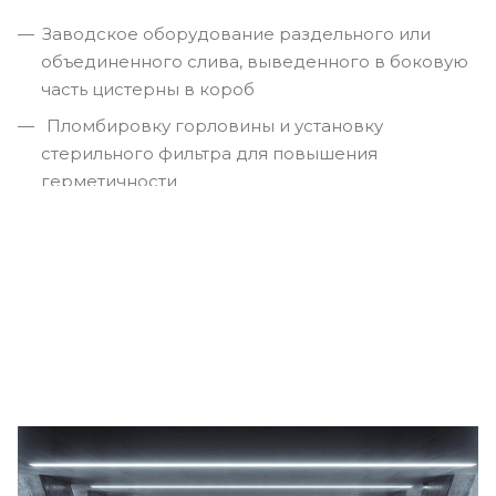
Заводское оборудование раздельного или
объединенного слива, выведенного в боковую
часть цистерны в короб
Пломбировку горловины и установку
стерильного фильтра для повышения
герметичности
Внешнюю обшивку колбы белым или цветным
стеклопластиком
Установку насосного оборудования
Тарировочную линейку
Монтаж инструментального ящика из
нержавеющей стали
Стальные диски могут быть заменены на
алюминиевые