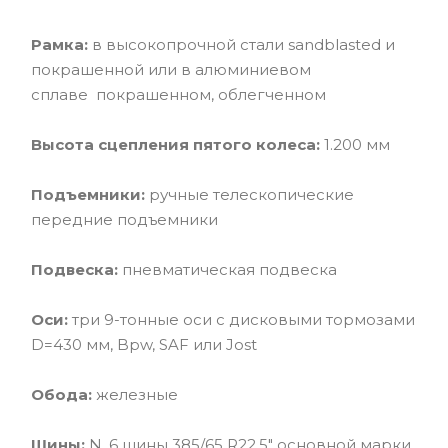
Рамка:
в высокопрочной стали sandblasted и
покрашенной или в алюминиевом
сплаве покрашенном, облегченном
Высота сцепления пятого колеса:
1.200 мм
Подъемники:
ручные телескопические
передние подъемники
Подвеска:
пневматическая подвеска
Оси:
три 9-тонные оси с дисковыми тормозами
D=430 мм, Bpw, SAF или Jost
Обода:
железные
Шины:
N. 6 шины 385/65 R22.5" основной марки